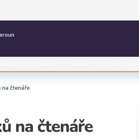
Beroun
Úřední deska
ké služby
Zpravodaj
Kontakty
 na čtenáře
ů na čtenáře