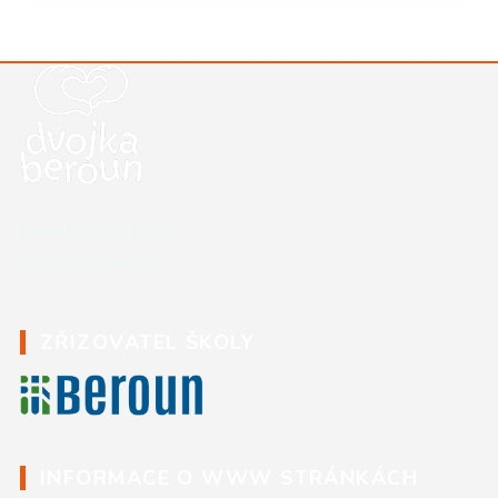
Kontaktní údaje školy
Preislerova 1335,
266 01 Beroun
ZŘIZOVATEL ŠKOLY
INFORMACE O WWW STRÁNKÁCH