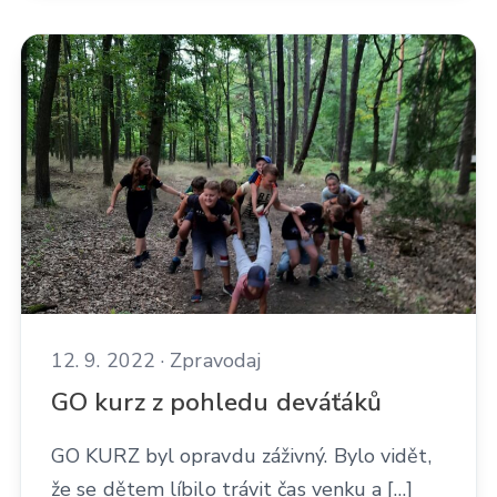
12. 9. 2022 · Zpravodaj
GO kurz z pohledu deváťáků
GO KURZ byl opravdu záživný. Bylo vidět,
že se dětem líbilo trávit čas venku a […]