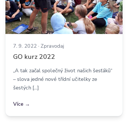
7. 9. 2022 · Zpravodaj
GO kurz 2022
„A tak začal společný život našich šesťáků“
– slova jedné nové třídní učitelky ze
šestých […]
Více →