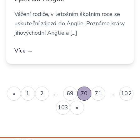
Vážení rodiče, v letošním školním roce se
uskuteční zájezd do Anglie. Poznáme krásy
jihovýchodní Anglie a […]
Více →
«
1
2
…
69
70
71
…
102
Předchozí
103
»
Následující