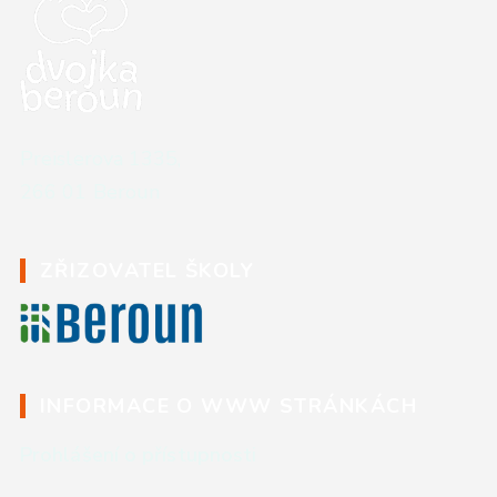
Kontaktní údaje školy
Preislerova 1335,
266 01 Beroun
ZŘIZOVATEL ŠKOLY
INFORMACE O WWW STRÁNKÁCH
Prohlášení o přístupnosti