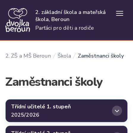
2. základní škola a mateřská
Otevř
škola, Beroun
Parťáci pro děti a rodiče
2. ZŠ a MŠ Beroun
Škola
Zaměstnanci školy
Zaměstnanci školy
Třídní učitelé 1. stupeň
2025/2026