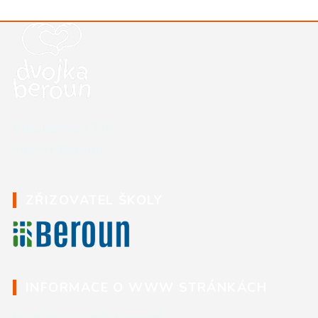
Kontaktní údaje školy
Preislerova 1335,
266 01 Beroun
ZŘIZOVATEL ŠKOLY
INFORMACE O WWW STRÁNKÁCH