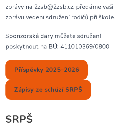
zprávy na 2zsb@2zsb.cz, předáme vaši
zprávu vedení sdružení rodičů při škole.
Sponzorské dary můžete sdružení
poskytnout na BÚ: 411010369/0800.
Příspěvky 2025–2026
Zápisy ze schůzí SRPŠ
SRPŠ