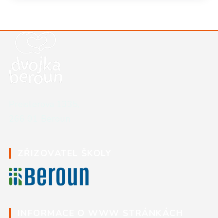
Kontaktní údaje školy
Preislerova 1335,
266 01 Beroun
ZŘIZOVATEL ŠKOLY
INFORMACE O WWW STRÁNKÁCH