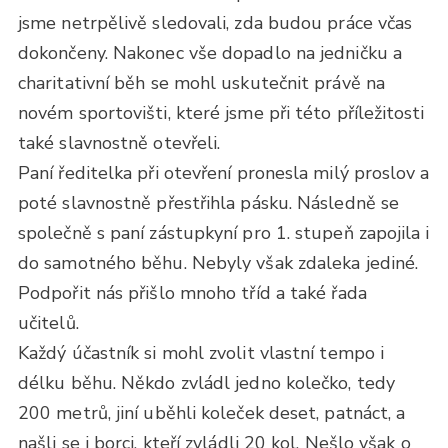
jsme netrpělivě sledovali, zda budou práce včas
dokončeny. Nakonec vše dopadlo na jedničku a
charitativní běh se mohl uskutečnit právě na
novém sportovišti, které jsme při této příležitosti
také slavnostně otevřeli.
Paní ředitelka při otevření pronesla milý proslov a
poté slavnostně přestřihla pásku. Následně se
společně s paní zástupkyní pro 1. stupeň zapojila i
do samotného běhu. Nebyly však zdaleka jediné.
Podpořit nás přišlo mnoho tříd a také řada
učitelů.
Každý účastník si mohl zvolit vlastní tempo i
délku běhu. Někdo zvládl jedno kolečko, tedy
200 metrů, jiní uběhli koleček deset, patnáct, a
našli se i borci, kteří zvládli 20 kol. Nešlo však o