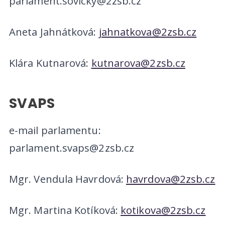
parlament.sovicky@2zsb.cz
Aneta Jahnátková:
jahnatkova@2zsb.cz
Klára Kutnarová:
kutnarova@2zsb.cz
SVAPS
e-mail parlamentu:
parlament.svaps@2zsb.cz
Mgr. Vendula Havrdová:
havrdova@2zsb.cz
Mgr. Martina Kotíková:
kotikova@2zsb.cz