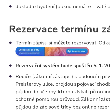
doklad o bydlení (pokud nemáte trvalé 
Rezervace termínu zá
Termín zápisu si můžete rezervovat. Od
Rezervační systém bude spuštěn 5.
1. 20
Rodiče (zákonní zástupci) s budoucím pr
Preislerovy ulice, projdou spojovací chod
půjdou do učebny, kterou získali při onli
ochotně pomohou průvodci. Zákonní zástupc
půjdou do zápisové třídy bez online rezer