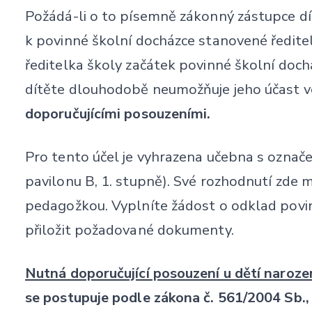
Požádá-li o to písemně zákonný zástupce dít
k povinné školní docházce stanovené ředitel
ředitelka školy začátek povinné školní doch
dítěte dlouhodobě neumožňuje jeho účast ve
doporučujícími posouzeními.
Pro tento účel je vyhrazena učebna s ozna
pavilonu B, 1. stupně). Své rozhodnutí zde 
pedagožkou. Vyplníte žádost o odklad povin
přiložit požadované dokumenty.
Nutná doporučující posouzení u dětí narozen
se postupuje podle zákona č. 561/2004 Sb.,