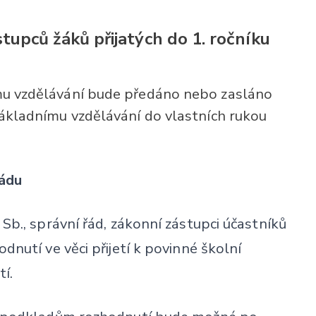
upců žáků přijatých do 1. ročníku
ímu vzdělávání bude předáno nebo zasláno
 základnímu vzdělávání do vlastních rukou
řádu
Sb., správní řád, zákonní zástupci účastníků
dnutí ve věci přijetí k povinné školní
í.