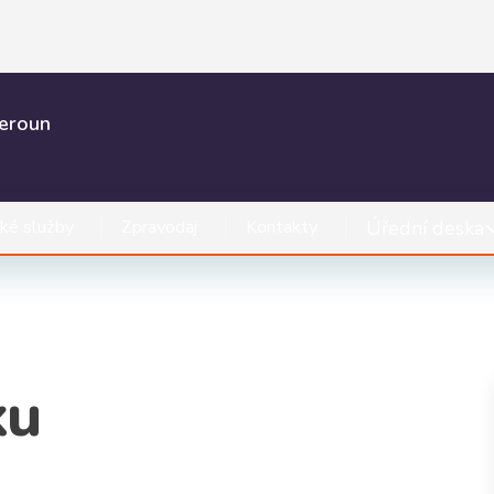
Beroun
Úřední deska
ké služby
Zpravodaj
Kontakty
ku