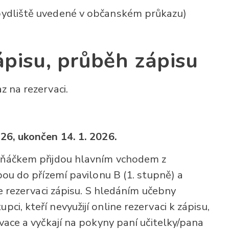
bydliště uvedené v občanském průkazu)
pisu, průběh zápisu
kaz na rezervaci.
26, ukončen 14. 1. 2026.
vňáčkem přijdou hlavním vchodem z
bou do přízemí pavilonu B (1. stupně) a
ne rezervaci zápisu. S hledáním učebny
i, kteří nevyužijí online rezervaci k zápisu,
vace a vyčkají na pokyny paní učitelky/pana