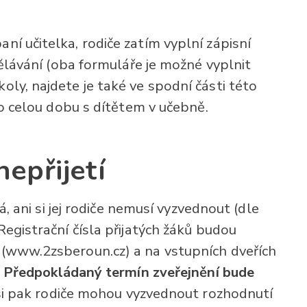
í učitelka, rodiče zatím vyplní zápisní
dělávání (oba formuláře je možné vyplnit
ly, najdete je také ve spodní části této
po celou dobu s dítětem v učebně.
nepřijetí
á, ani si jej rodiče nemusí vyzvednout (dle
egistrační čísla přijatých žáků budou
(www.2zsberoun.cz) a na vstupních dveřích
.
Předpokládaný termín zveřejnění bude
si pak rodiče mohou vyzvednout rozhodnutí