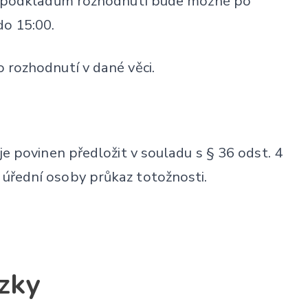
 k podkladům rozhodnutí bude možné po
do 15:00.
 rozhodnutí v dané věci.
e povinen předložit v souladu s § 36 odst. 4
úřední osoby průkaz totožnosti.
zky