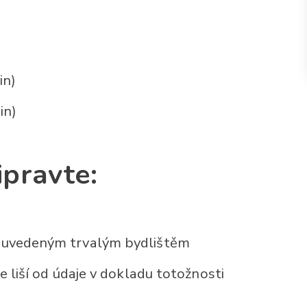
in)
in)
ipravte:
s uvedeným trvalým bydlištěm
e liší od údaje v dokladu totožnosti