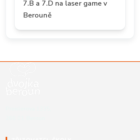
7.B a 7.D na laser game v
Berouně
Kontaktní údaje školy
Preislerova 1335,
266 01 Beroun