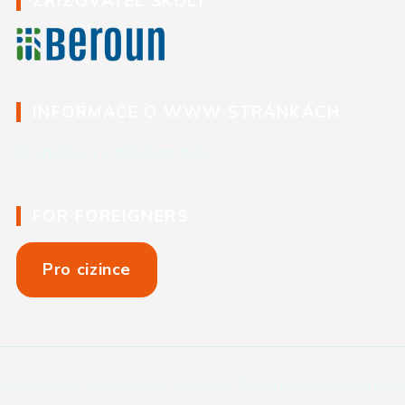
ZŘIZOVATEL ŠKOLY
INFORMACE O WWW STRÁNKÁCH
Prohlášení o přístupnosti
FOR FOREIGNERS
Pro cizince
Všeobecně přístupnou šablonu
PristupnaSkola.online