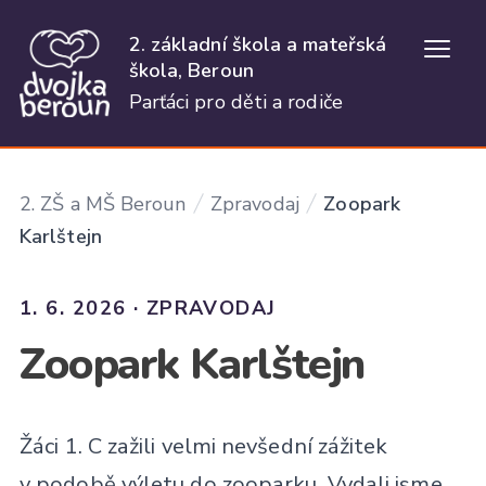
2. základní škola a mateřská
Otevř
škola, Beroun
Parťáci pro děti a rodiče
2. ZŠ a MŠ Beroun
Zpravodaj
Zoopark
Karlštejn
1. 6. 2026 · ZPRAVODAJ
Zoopark Karlštejn
Žáci 1. C zažili velmi nevšední zážitek
v podobě výletu do zooparku. Vydali jsme